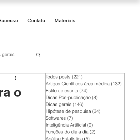
Sucesso
Contato
Materiais
 gerais
Todos posts
(221)
221 posts
 Estatística
Artigos Científicos área médica
(132)
132 post
ra o
Estilo de escrita
(74)
74 posts
Dicas Pós-publicação
(8)
8 posts
Dicas gerais
(146)
146 posts
Hipótese de pesquisa
(34)
34 posts
Softwares
(7)
7 posts
Inteligência Artificial
(9)
9 posts
Funções do dia a dia
(2)
2 posts
Análise Estatística
(5)
5 posts