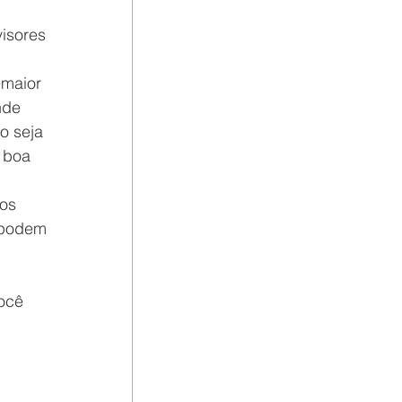
visores
 maior 
nde 
o seja 
 boa 
 
os 
 podem 
 
 
ocê 