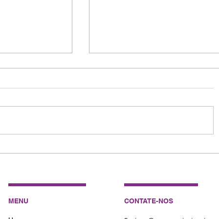
Como Escrever um Artigo Ci
Impacto: Dicas para Pesqui
MENU
CONTATE-NOS