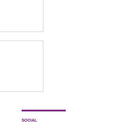
entífico de
sadores.
SOCIAL