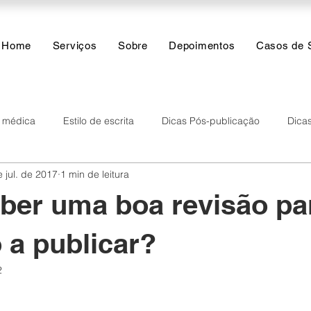
Home
Serviços
Sobre
Depoimentos
Casos de 
a médica
Estilo de escrita
Dicas Pós-publicação
Dicas
 jul. de 2017
1 min de leitura
res
Inteligência Artificial
Funções do dia a dia
Análise
ber uma boa revisão pa
o a publicar?
2