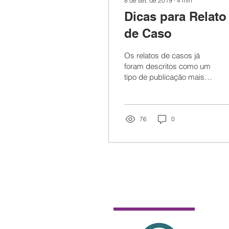
8 de set. de 2019
∙
4
min
Dicas para Relato
de Caso
Os relatos de casos já
foram descritos como um
tipo de publicação mais
simples de evidências
clínicas. Embora seja
verdade que um relato...
76
0