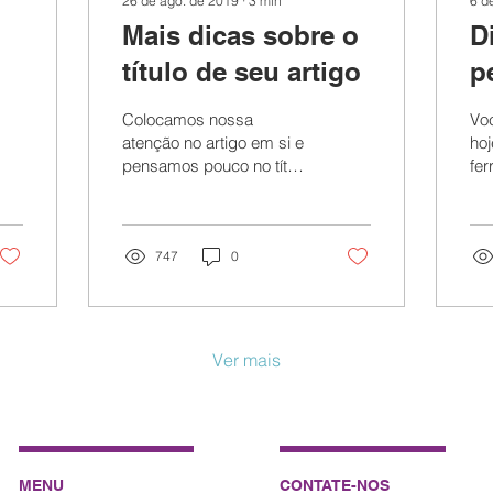
26 de ago. de 2019
∙
3
min
6 d
Mais dicas sobre o
D
título de seu artigo
p
p
Colocamos nossa
Vo
c
atenção no artigo em si e
ho
pensamos pouco no título
fer
do artigo. Veja como vale
pr
a pena pensar no título de
se
seu artigo com...
com
747
0
Ver mais
MENU
CONTATE-NOS