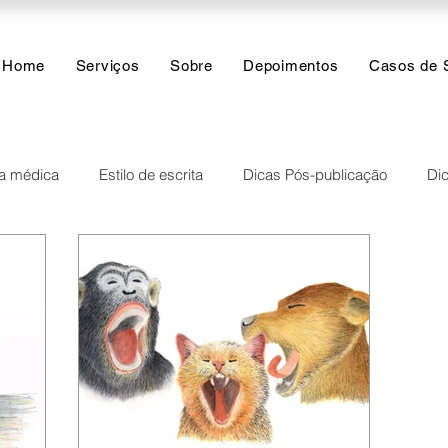
Home
Serviços
Sobre
Depoimentos
Casos de 
ea médica
Estilo de escrita
Dicas Pós-publicação
Dic
ares
Inteligência Artificial
Funções do dia a dia
Anális