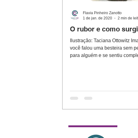
Flavia Pinheiro Zanotto
1 de jan. de 2020
2 min de lei
O rubor e como surg
Ilustração: Taciana Ottowitz I
você falou uma besteira sem p
para alguém e se sentiu comp
embaraçado. Seu rosto...