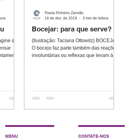
Flavia Pinheiro Zanotto
tura
16 de dez. de 2019
3 min de leitura
iu
Bocejar: para que serve?
magine que
(Ilustração: Taciana Ottowitz) BOCEJAR
ensar
O bocejo faz parte também das reações
letamente
involuntárias ou reflexas que levam à
abertura da boca...
MENU
CONTATE-NOS