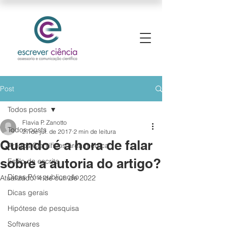
Post
Todos posts
Flavia P. Zanotto
Todos posts
27 de jul. de 2017
2 min de leitura
Quando é a hora de falar
Artigos Científicos área médica
sobre a autoria do artigo?
Estilo de escrita
Dicas Pós-publicação
Atualizado:
4 de out. de 2022
Dicas gerais
Hipótese de pesquisa
Softwares