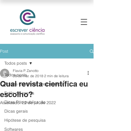
Post
Todos posts
Flavia P. Zanotto
Todos posts
28 de mar. de 2018
2 min de leitura
Qual revista científica eu
Artigos Científicos área médica
escolho?
Estilo de escrita
Dicas Pós-publicação
Atualizado:
22 de jul. de 2022
Dicas gerais
Hipótese de pesquisa
Softwares