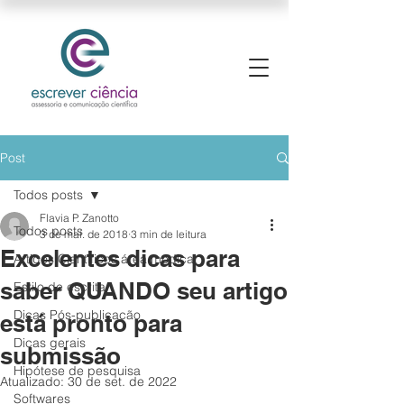
Post
Todos posts
Flavia P. Zanotto
Todos posts
3 de mai. de 2018
3 min de leitura
Excelentes dicas para
Artigos Científicos área médica
saber QUANDO seu artigo
Estilo de escrita
Dicas Pós-publicação
está pronto para
Dicas gerais
submissão
Hipótese de pesquisa
Atualizado:
30 de set. de 2022
Softwares