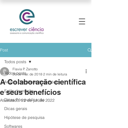
Post
Todos posts
Flavia P. Zanotto
Todos posts
26 de mar. de 2018
2 min de leitura
A Colaboração científica
Artigos Científicos área médica
e seus benefícios
Estilo de escrita
Dicas Pós-publicação
Atualizado:
22 de jul. de 2022
Dicas gerais
Hipótese de pesquisa
Softwares