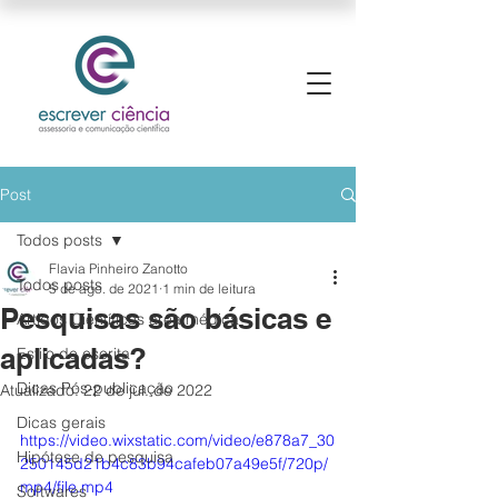
Post
Todos posts
Flavia Pinheiro Zanotto
Todos posts
5 de ago. de 2021
1 min de leitura
Pesquisas são básicas e
Artigos Científicos área médica
aplicadas?
Estilo de escrita
Dicas Pós-publicação
Atualizado:
22 de jul. de 2022
Dicas gerais
https://video.wixstatic.com/video/e878a7_30
Hipótese de pesquisa
250145d21b4c83b94cafeb07a49e5f/720p/
mp4/file.mp4
Softwares