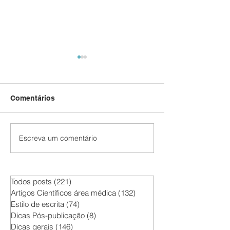
Comentários
Escreva um comentário
Como Escrever um
Pretende fazer
Artigo Científico de
publicação cien
Impacto: Dicas para
breve?
Pesquisadores.
Todos posts
(221)
221 posts
Artigos Científicos área médica
(132)
132 posts
Estilo de escrita
(74)
74 posts
Dicas Pós-publicação
(8)
8 posts
Dicas gerais
(146)
146 posts