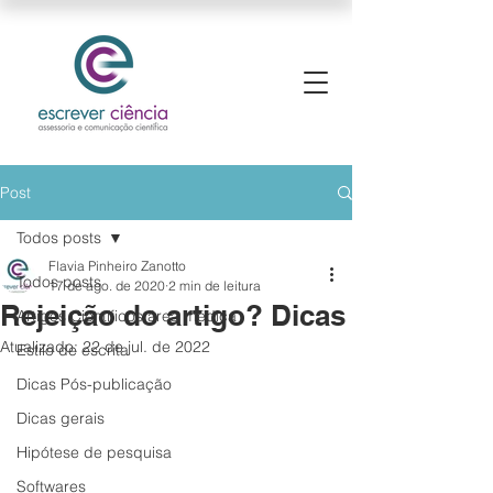
Post
Todos posts
Flavia Pinheiro Zanotto
Todos posts
17 de ago. de 2020
2 min de leitura
Rejeição do artigo? Dicas
Artigos Científicos área médica
Atualizado:
22 de jul. de 2022
Estilo de escrita
Dicas Pós-publicação
Dicas gerais
Hipótese de pesquisa
Softwares