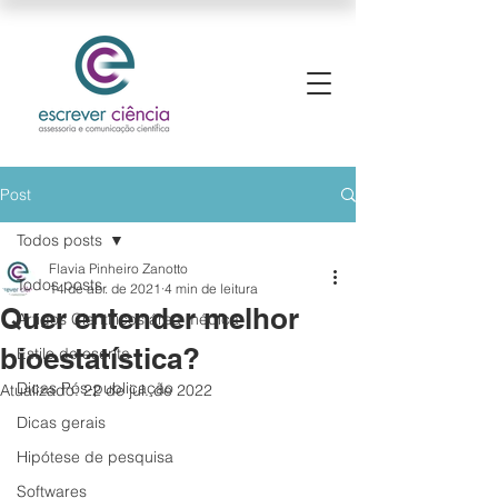
Post
Todos posts
Flavia Pinheiro Zanotto
Todos posts
14 de abr. de 2021
4 min de leitura
Quer entender melhor
Artigos Científicos área médica
bioestatística?
Estilo de escrita
Dicas Pós-publicação
Atualizado:
22 de jul. de 2022
Dicas gerais
Hipótese de pesquisa
Softwares