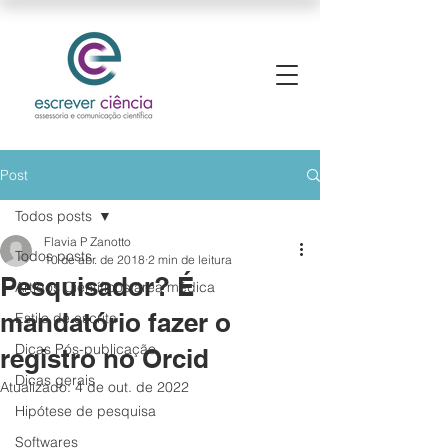
Post
Todos posts
Flavia P Zanotto
Todos posts
10 de abr. de 2018
2 min de leitura
Pesquisador? É
Artigos Científicos área médica
mandatório fazer o
Estilo de escrita
Dicas Pós-publicação
registro no Orcid
Dicas gerais
Atualizado:
4 de out. de 2022
Hipótese de pesquisa
Softwares