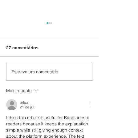
27 comentários
Escreva um comentário
Como Escrever um
Pretende fazer
Artigo Científico de
publicação cien
Impacto: Dicas para
breve?
Mais recente
Pesquisadores.
erfax
21 de jul.
I think this article is useful for Bangladeshi 
readers because it keeps the explanation 
simple while still giving enough context 
about the platform experience. The text 