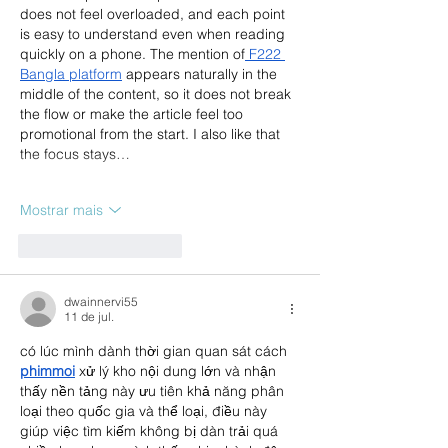
does not feel overloaded, and each point 
is easy to understand even when reading 
quickly on a phone. The mention of
 F222 
Bangla platform
 appears naturally in the 
middle of the content, so it does not break 
the flow or make the article feel too 
promotional from the start. I also like that 
the focus stays…
Mostrar mais
Curtir
Responder
dwainnervi55
11 de jul.
có lúc mình dành thời gian quan sát cách 
phimmoi
 xử lý kho nội dung lớn và nhận 
thấy nền tảng này ưu tiên khả năng phân 
loại theo quốc gia và thể loại, điều này 
giúp việc tìm kiếm không bị dàn trải quá 