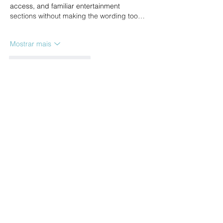
access, and familiar entertainment 
sections without making the wording too…
Mostrar mais
Curtir
Responder
dwainnervi55
08 de jul.
Khi quan sát sự phát triển của 
Go99
 , mình 
chú ý đến việc nền tảng vẫn duy trì các 
khu vực nội dung quen thuộc nhưng liên 
tục bổ sung thêm lựa chọn mới. Điều này 
giúp hệ thống không tạo cảm giác đứng 
yên trong thời gian dài. Từ góc nhìn khảo 
sát, mình đánh giá cao những hệ sinh thái 
có khả năng cập nhật đều đặn mà vẫn giữ 
được cấu trúc sử dụng ổn định.
Curtir
Responder