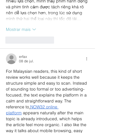
nhiều lựa chọn, mình thấy phim hành động 
và phim tình cảm được tách riêng khá rõ 
nên dễ lựa chọn hơn, trong lúc sử dụng 
mình thử hai thể loại này thì tốc độ tải…
Mostrar mais
Curtir
Responder
erfax
08 de jul.
For Malaysian readers, this kind of short 
review works well because it keeps the 
structure simple and easy to scan. Instead 
of sounding too formal or too advertising-
focused, the text explains the platform in a 
calm and straightforward way. The 
reference to
NOW32 online 
platform
 appears naturally after the main 
topic is already introduced, which helps 
the article feel more organic. I also like the 
way it talks about mobile browsing, easy 