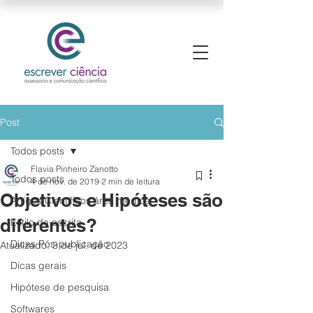
Post
Todos posts
Flavia Pinheiro Zanotto
Todos posts
4 de nov. de 2019
2 min de leitura
Objetivos e Hipóteses são
Artigos Científicos área médica
diferentes?
Estilo de escrita
Dicas Pós-publicação
Atualizado:
3 de jul. de 2023
Dicas gerais
Hipótese de pesquisa
Softwares