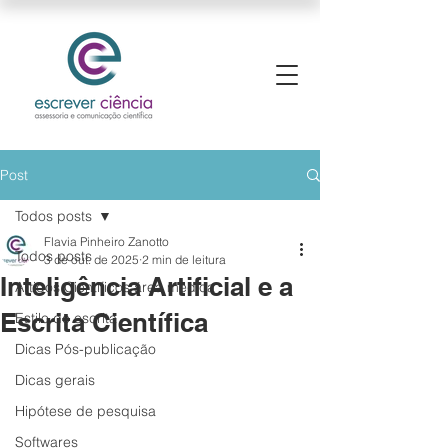
Post
Todos posts
Flavia Pinheiro Zanotto
Todos posts
3 de out. de 2025
2 min de leitura
Inteligência Artificial e a
Artigos Científicos área médica
Escrita Científica
Estilo de escrita
Dicas Pós-publicação
Dicas gerais
Hipótese de pesquisa
Softwares