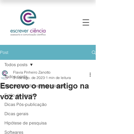
Post
Todos posts
Flavia Pinheiro Zanotto
Todos posts
31 de ago. de 2023
1 min de leitura
Escrevo o meu artigo na
Artigos Científicos área médica
voz ativa?
Estilo de escrita
Dicas Pós-publicação
Dicas gerais
Hipótese de pesquisa
Softwares