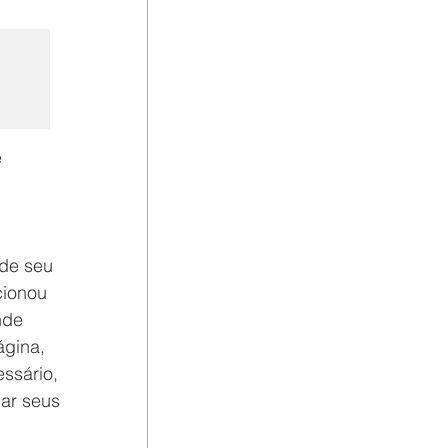
 
de seu 
cionou 
nde 
gina, 
ssário, 
ar seus 