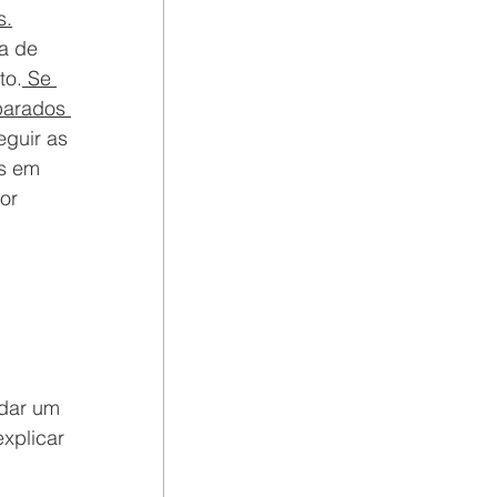
s.
a de 
to.
 Se 
parados 
eguir as 
s em 
or 
dar um 
xplicar 
 