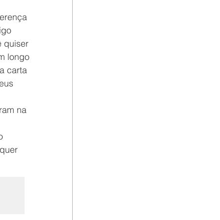
ferença 
igo 
 quiser 
m longo 
a carta 
eus 
 
ram na 
o 
squer 