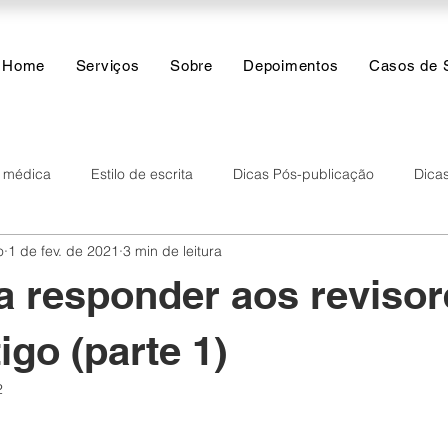
Home
Serviços
Sobre
Depoimentos
Casos de 
a médica
Estilo de escrita
Dicas Pós-publicação
Dicas
o
1 de fev. de 2021
3 min de leitura
res
Inteligência Artificial
Funções do dia a dia
Análise
a responder aos revisor
igo (parte 1)
2