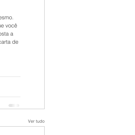
mesmo. 
ue você 
sta a 
carta de 
Ver tudo