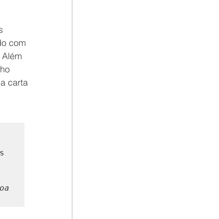
s 
do com 
. Além 
lho 
a carta 
 
a 