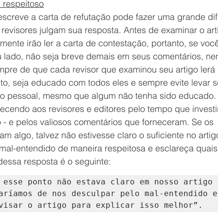
 respeitoso
screve a carta de refutação pode fazer uma grande di
revisores julgam sua resposta. Antes de examinar o art
mente irão ler a carta de contestação, portanto, se você
u lado, não seja breve demais em seus comentários, ne
pre de que cada revisor que examinou seu artigo lerá 
to, seja educado com todos eles e sempre evite levar s
do pessoal, mesmo que algum não tenha sido educado.
endo aos revisores e editores pelo tempo que investi
o - e pelos valiosos comentários que forneceram. Se os 
m algo, talvez não estivesse claro o suficiente no artig
 o mal-entendido de maneira respeitosa e esclareça quai
essa resposta é o seguinte:
 esse ponto não estava claro em nosso artigo 
aríamos de nos desculpar pelo mal-entendido e 
visar o artigo para explicar isso melhor”.