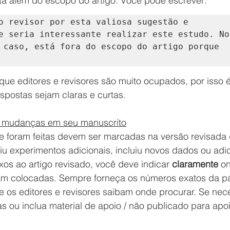
tá além do escopo do artigo. Você pode escrever:
o revisor por esta valiosa sugestão e 
e seria interessante realizar este estudo. No 
 caso, está fora do escopo do artigo porque 
e editores e revisores são muito ocupados, por isso é
spostas sejam claras e curtas. 
s mudanças em seu manuscrito
e foram feitas devem ser marcadas na versão revisada 
iu experimentos adicionais, incluiu novos dados ou adi
xos ao artigo revisado, você deve indicar 
claramente
 o
am colocadas. Sempre forneça os números exatos da pá
ue os editores e revisores saibam onde procurar. Se nece
as ou inclua material de apoio / não publicado para apoi