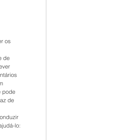
r os 
 
e de 
ever 
tários 
m 
ê pode 
az de 
onduzir 
judá-lo: