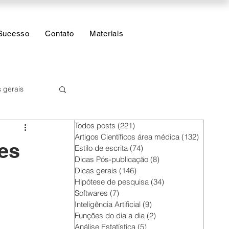
Sucesso
Contato
Materiais
 gerais
Todos posts
(221)
221 posts
 Estatística
Artigos Científicos área médica
(132)
132 post
es
Estilo de escrita
(74)
74 posts
Dicas Pós-publicação
(8)
8 posts
Dicas gerais
(146)
146 posts
Hipótese de pesquisa
(34)
34 posts
Softwares
(7)
7 posts
Inteligência Artificial
(9)
9 posts
Funções do dia a dia
(2)
2 posts
Análise Estatística
(5)
5 posts