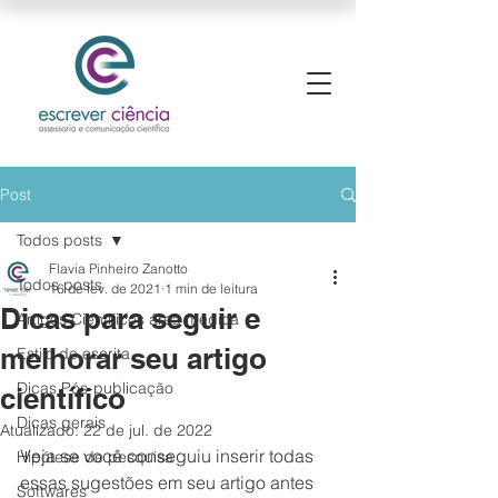
Post
Todos posts
Flavia Pinheiro Zanotto
Todos posts
16 de fev. de 2021
1 min de leitura
Dicas para seguir e
Artigos Científicos área médica
melhorar seu artigo
Estilo de escrita
Dicas Pós-publicação
científico
Dicas gerais
Atualizado:
22 de jul. de 2022
Veja se você conseguiu inserir todas 
Hipótese de pesquisa
essas sugestões em seu artigo antes 
Softwares