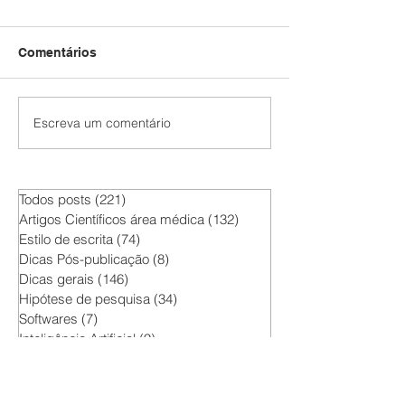
Comentários
Escreva um comentário
Como Escrever um
Pretende fazer
Artigo Científico de
publicação cien
Impacto: Dicas para
breve?
Pesquisadores.
Todos posts
(221)
221 posts
Artigos Científicos área médica
(132)
132 posts
Estilo de escrita
(74)
74 posts
Dicas Pós-publicação
(8)
8 posts
Dicas gerais
(146)
146 posts
Hipótese de pesquisa
(34)
34 posts
Softwares
(7)
7 posts
Inteligência Artificial
(9)
9 posts
Funções do dia a dia
(2)
2 posts
Análise Estatística
(5)
5 posts