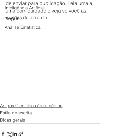
de enviar para publicação. Leia uma a 
Inteligência Artificial
uma com cuidado e veja se você as 
Funções do dia a dia
segue.
Análise Estatística
Artigos Científicos área médica
Estilo de escrita
Dicas gerais