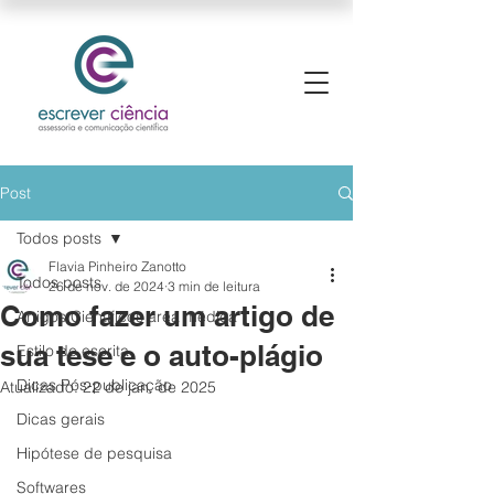
Post
Todos posts
Flavia Pinheiro Zanotto
Todos posts
26 de nov. de 2024
3 min de leitura
Como fazer um artigo de
Artigos Científicos área médica
sua tese e o auto-plágio
Estilo de escrita
Dicas Pós-publicação
Atualizado:
22 de jan. de 2025
Dicas gerais
Hipótese de pesquisa
Softwares