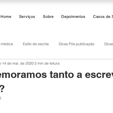
Home
Serviços
Sobre
Depoimentos
Casos de 
a médica
Estilo de escrita
Dicas Pós-publicação
Dicas
o
14 de mai. de 2020
2 min de leitura
res
Inteligência Artificial
Funções do dia a dia
Análise
emoramos tanto a escre
?
2