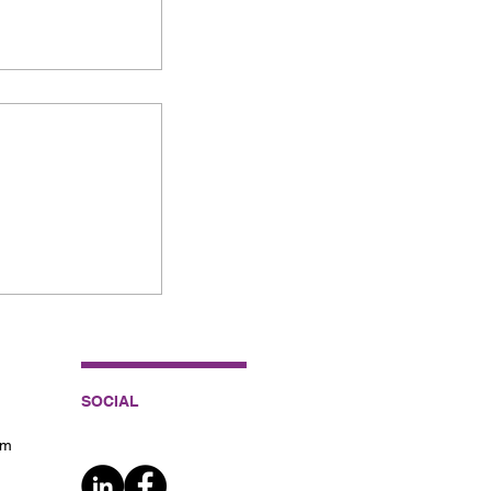
entífico de
sadores.
SOCIAL
om