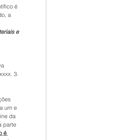
ífico é 
o, a 
eriais e 
va 
xxx. 3. 
ções 
a um e 
ine da 
a parte 
o é 