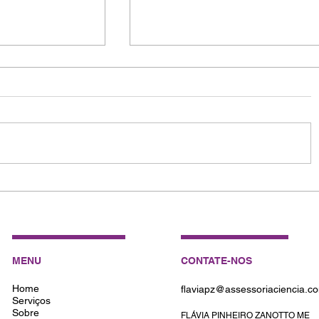
Como Escrever um Artigo Ci
Impacto: Dicas para Pesqui
MENU
CONTATE-NOS
Home
flaviapz@assessoriaciencia.c
Serviços
Sobre
FLÁVIA PINHEIRO ZANOTTO ME