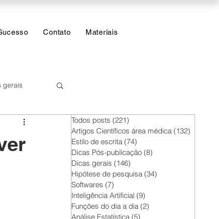
Sucesso
Contato
Materiais
 gerais
Todos posts
(221)
221 posts
 Estatística
Artigos Científicos área médica
(132)
132 post
ver
Estilo de escrita
(74)
74 posts
Dicas Pós-publicação
(8)
8 posts
Dicas gerais
(146)
146 posts
Hipótese de pesquisa
(34)
34 posts
Softwares
(7)
7 posts
Inteligência Artificial
(9)
9 posts
Funções do dia a dia
(2)
2 posts
Análise Estatística
(5)
5 posts