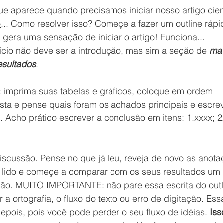
e aparece quando precisamos iniciar nosso artigo cient
o
... Como resolver isso? Começe a fazer um outline rápid
já gera uma sensação de iniciar o artigo! Funciona... 
ício não deve ser a introdução, mas sim a seção de 
mat
esultados
. 
 imprima suas tabelas e gráficos, coloque em ordem 
ista e pense quais foram os achados principais e escre
 Acho prático escrever a conclusão em itens: 1.xxxx; 2x
 discussão. Pense no que já leu, reveja de novo as anota
i lido e começe a comparar com os seus resultados um 
ão. 
MUITO IMPORTANTE: não pare essa escrita do outl
a ortografia, o fluxo do texto ou erro de digitação. Ess
epois, pois você pode perder o seu fluxo de idéias. 
Iss