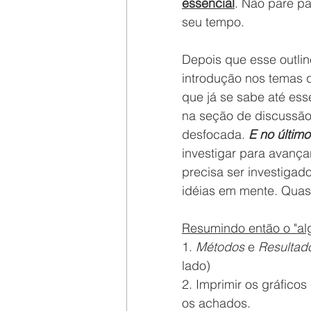
essencial
. Não pare pa
seu tempo.
Depois que esse outlin
introdução nos temas q
que já se sabe até esse
na seção de discussão.
desfocada. 
E no últim
investigar para avança
precisa ser investigado
idéias em mente. Quase
Resumindo então o "alg
1. 
Métodos
 e 
Resultad
lado)
2. Imprimir os gráfico
os achados.