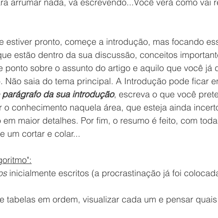
ra arrumar nada, vá escrevendo...Você verá como vai r
e estiver pronto, começe a introdução, mas focando es
ue estão dentro da sua discussão, conceitos important
 ponto sobre o assunto do artigo e aquilo que você já d
 Não saia do tema principal. A Introdução pode ficar 
o parágrafo da sua introdução
, escreva o que você pret
r o conhecimento naquela área, que esteja ainda incerto
 em maior detalhes. Por fim, o resumo é feito, com toda
 um cortar e colar...
oritmo":
os
 inicialmente escritos (a procrastinação já foi colocad
s e tabelas em ordem, visualizar cada um e pensar quais