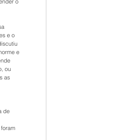
ender o 
sa 
es e o 
iscutiu 
enorme e 
ende 
, ou 
s as 
a de 
 foram 