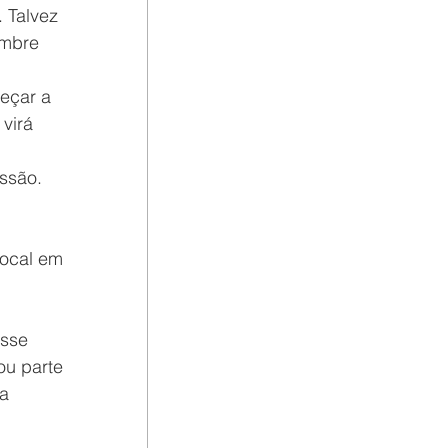
. Talvez 
embre 
eçar a 
virá 
ussão.
local em 
esse 
ou parte 
a 