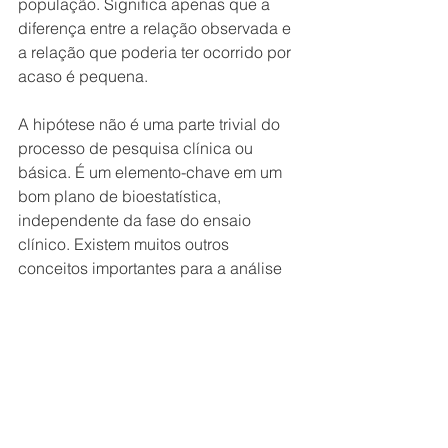
população. Significa apenas que a 
diferença entre a relação observada e 
a relação que poderia ter ocorrido por 
acaso é pequena.
A hipótese não é uma parte trivial do 
processo de pesquisa clínica ou 
básica. É um elemento-chave em um 
bom plano de bioestatística, 
independente da fase do ensaio 
clínico. Existem muitos outros 
conceitos importantes para a análise 
de dados de ensaios clínicos. 
Discutiremos depois...
Veja no nosso blog sobre 
Hipótese de 
pesquisa
.
Artigos Científicos área médica
Dicas gerais
Hipótese de pesquisa