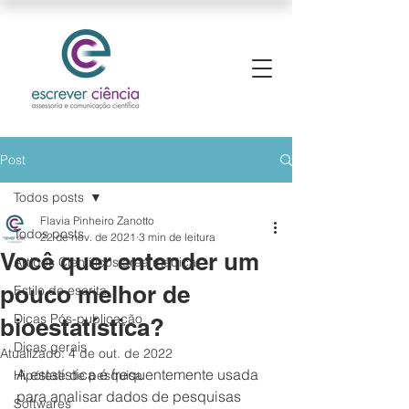
Post
Todos posts
Flavia Pinheiro Zanotto
Todos posts
22 de nov. de 2021
3 min de leitura
Você quer entender um
Artigos Científicos área médica
pouco melhor de
Estilo de escrita
Dicas Pós-publicação
bioestatística?
Dicas gerais
Atualizado:
4 de out. de 2022
A estatística é frequentemente usada 
Hipótese de pesquisa
para analisar dados de pesquisas 
Softwares