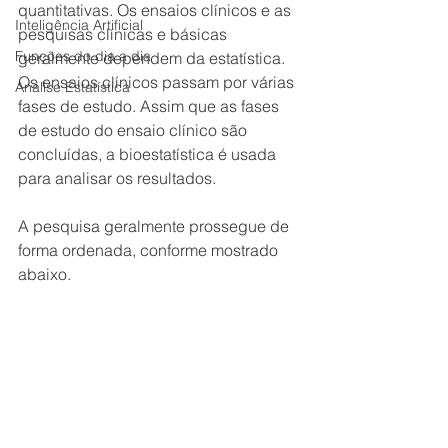
quantitativas. Os ensaios clínicos e as 
Inteligência Artificial
pesquisas clínicas e básicas 
Funções do dia a dia
geralmente dependem da estatística. 
Os ensaios clínicos passam por várias 
Análise Estatística
fases de estudo. Assim que as fases 
de estudo do ensaio clínico são 
concluídas, a bioestatística é usada 
para analisar os resultados.
A pesquisa geralmente prossegue de 
forma ordenada, conforme mostrado 
abaixo.