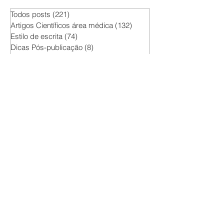
Pesquisadores.
Todos posts
(221)
221 posts
Artigos Científicos área médica
(132)
132 posts
Estilo de escrita
(74)
74 posts
Dicas Pós-publicação
(8)
8 posts
Dicas gerais
(146)
146 posts
Hipótese de pesquisa
(34)
34 posts
Softwares
(7)
7 posts
Inteligência Artificial
(9)
9 posts
Funções do dia a dia
(2)
2 posts
Análise Estatística
(5)
5 posts
escrever artigo científico
como apresentar o artigo ao editor
como evitar plágio
iniciar artigo
medical writing
palavras de transição
plágio
relato de caso