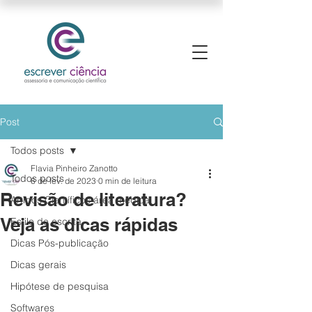
Post
Todos posts
Flavia Pinheiro Zanotto
Todos posts
6 de fev. de 2023
0 min de leitura
Revisão de literatura?
Artigos Científicos área médica
Veja as dicas rápidas
Estilo de escrita
Dicas Pós-publicação
Dicas gerais
Hipótese de pesquisa
Softwares