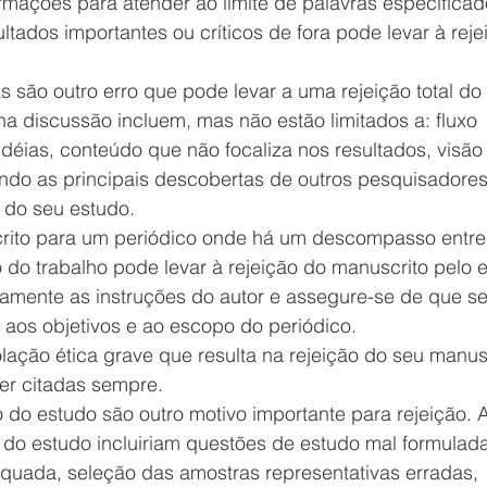
ormações para atender ao limite de palavras especificad
ultados importantes ou críticos de fora pode levar à reje
s são outro erro que pode levar a uma rejeição total do 
na discussão incluem, mas não estão limitados a: fluxo 
éias, conteúdo que não focaliza nos resultados, visão
indo as principais descobertas de outros pesquisadores
 do seu estudo.  
rito para um periódico onde há um descompasso entre
 do trabalho pode levar à rejeição do manuscrito pelo ed
mente as instruções do autor e assegure-se de que se
aos objetivos e ao escopo do periódico.  
lação ética grave que resulta na rejeição do seu manusc
er citadas sempre.  
do estudo são outro motivo importante para rejeição. 
 do estudo incluiriam questões de estudo mal formulada
quada, seleção das amostras representativas erradas, 