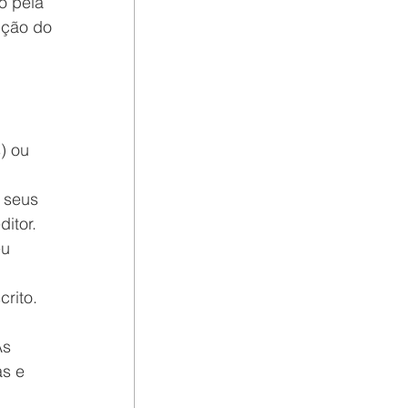
o pela 
ição do 
 
) ou 
 seus 
itor. 
u 
rito. 
As 
s e 