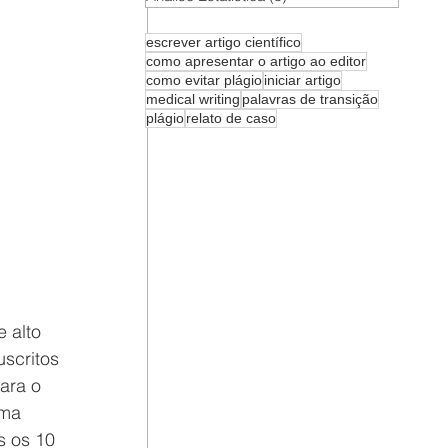
escrever artigo científico
como apresentar o artigo ao editor
como evitar plágio
iniciar artigo
medical writing
palavras de transição
plágio
relato de caso
 alto 
uscritos 
ara o 
ma 
s os 10 