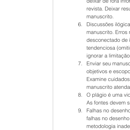
deixar de fora inf
revista. Deixar res
manuscrito.  
Discussões ilógica
manuscrito. Erros 
desconectado de id
tendenciosa (omit
ignorar a limitação
Enviar seu manusc
objetivos e escopo
Examine cuidadosa
manuscrito atenda 
O plágio é uma vio
As fontes devem s
Falhas no desenho 
falhas no desenho
metodologia inade