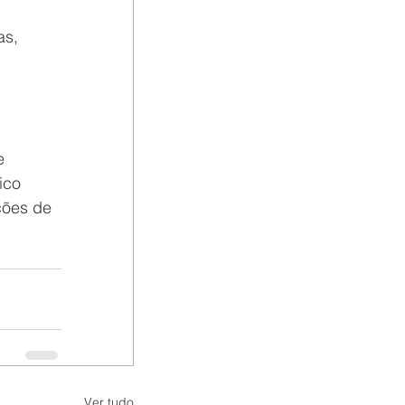
as, 
e 
ico 
ções de 
Ver tudo