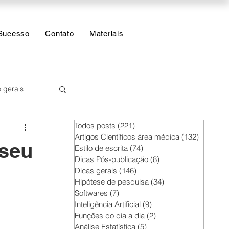
Sucesso
Contato
Materiais
 gerais
Todos posts
(221)
221 posts
 Estatística
Artigos Científicos área médica
(132)
132 post
 seu
Estilo de escrita
(74)
74 posts
Dicas Pós-publicação
(8)
8 posts
Dicas gerais
(146)
146 posts
Hipótese de pesquisa
(34)
34 posts
Softwares
(7)
7 posts
Inteligência Artificial
(9)
9 posts
Funções do dia a dia
(2)
2 posts
Análise Estatística
(5)
5 posts