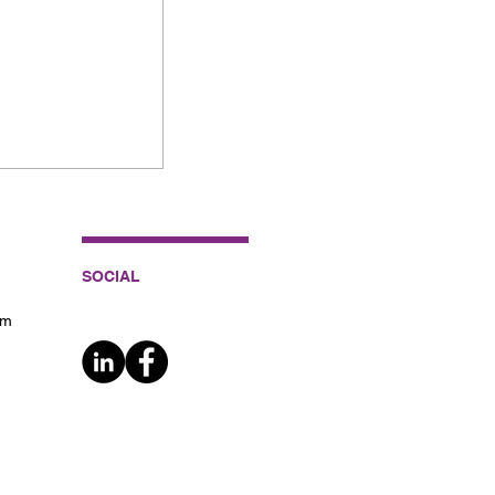
entífico de
sadores.
SOCIAL
om