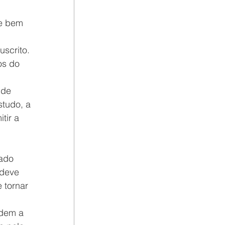
se bem 
scrito. 
os do 
 de 
tudo, a 
tir a 
ado 
 deve 
 tornar 
dem a 