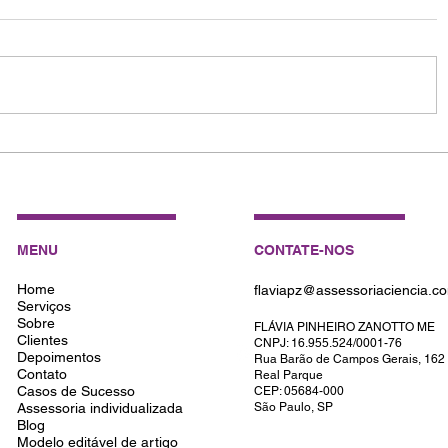
Como Escrever um Artigo Ci
Impacto: Dicas para Pesqui
MENU
CONTATE-NOS
Home
flaviapz@assessoriaciencia.c
Serviços
Sobre
FLÁVIA PINHEIRO ZANOTTO ME
Clientes
CNPJ: 16.955.524/0001-76
Depoimentos
Rua Barão de Campos Gerais, 162
Contato
Real Parque
Casos de Sucesso
CEP: 05684-000
Assessoria individualizada
São Paulo, SP
Blog
Modelo editável de artigo