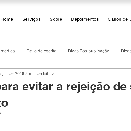
Home
Serviços
Sobre
Depoimentos
Casos de 
a médica
Estilo de escrita
Dicas Pós-publicação
Dicas
 jul. de 2019
2 min de leitura
res
Inteligência Artificial
Funções do dia a dia
Análise
ara evitar a rejeição de
to
2