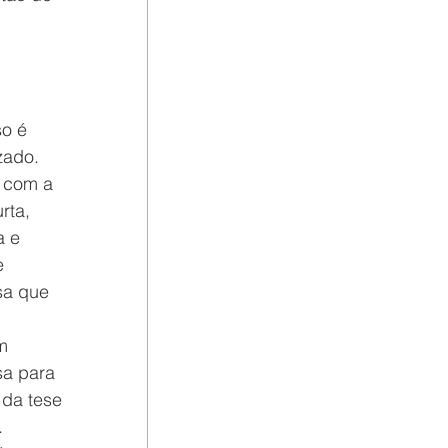
o é 
zado.
 com a 
rta, 
a e 
e 
sa que 
m 
sa para 
da tese 
.