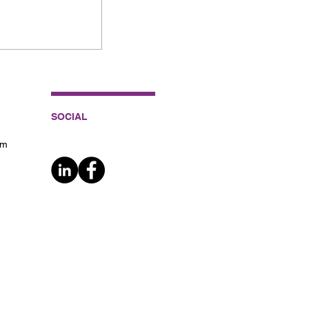
entífico de
sadores.
SOCIAL
om