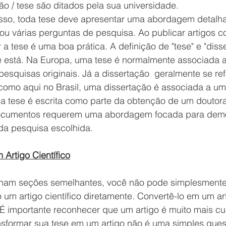
ão / tese são ditados pela sua universidade. 
so, toda tese deve apresentar uma abordagem detalh
u várias perguntas de pesquisa. Ao publicar artigos c
 a tese é uma boa prática. A definição de "tese" e "diss
está. Na Europa, uma tese é normalmente associada a
esquisas originais. Já a dissertação  geralmente se ref
como aqui no Brasil, uma dissertação é associada a um
 tese é escrita como parte da obtenção de um doutor
ocumentos requerem uma abordagem focada para demo
a pesquisa escolhida.
Artigo Científico
am seções semelhantes, você não pode simplesmente
 um artigo científico diretamente. Convertê-lo em um ar
 É importante reconhecer que um artigo é muito mais cu
ansformar sua tese em um artigo não é uma simples ques