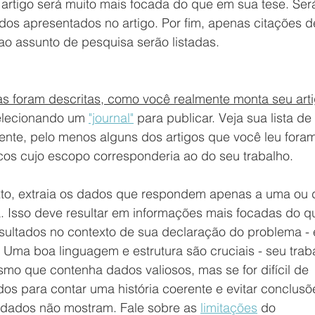
artigo será muito mais focada do que em sua tese. Ser
ados apresentados no artigo. Por fim, apenas citações d
 ao assunto de pesquisa serão listadas.
as foram descritas, como você realmente monta seu art
lecionando um 
"journal"
 para publicar. Veja sua lista de 
ente, pelo menos alguns dos artigos que você leu foram
os cujo escopo corresponderia ao do seu trabalho. 
exto, extraia os dados que respondem apenas a uma ou 
. Isso deve resultar em informações mais focadas do q
esultados no contexto de sua declaração do problema - 
. Uma boa linguagem e estrutura são cruciais - seu trab
smo que contenha dados valiosos, mas se for difícil de 
os para contar uma história coerente e evitar conclusõ
dados não mostram. Fale sobre as 
limitações
 do 