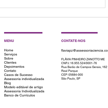
Como Escrever um Artigo Ci
Impacto: Dicas para Pesqui
MENU
CONTATE-NOS
Home
flaviapz@assessoriaciencia.c
Serviços
Sobre
FLÁVIA PINHEIRO ZANOTTO ME
Clientes
CNPJ: 16.955.524/0001-76
Depoimentos
Rua Barão de Campos Gerais, 162
Contato
Real Parque
Casos de Sucesso
CEP: 05684-000
Assessoria individualizada
São Paulo, SP
Blog
Modelo editável de artigo
Assessoria Individualizada
Banco de Currículos