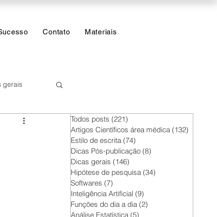
Sucesso
Contato
Materiais
 gerais
Todos posts
(221)
221 posts
 Estatística
Artigos Científicos área médica
(132)
132 post
Estilo de escrita
(74)
74 posts
Dicas Pós-publicação
(8)
8 posts
Dicas gerais
(146)
146 posts
Hipótese de pesquisa
(34)
34 posts
Softwares
(7)
7 posts
Inteligência Artificial
(9)
9 posts
Funções do dia a dia
(2)
2 posts
Análise Estatística
(5)
5 posts