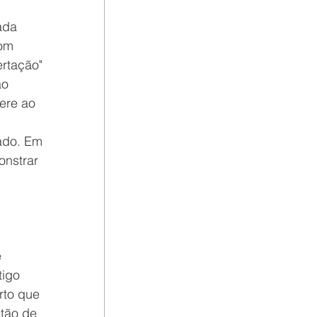
ada 
om 
ertação" 
o 
ere ao 
 
ado. Em 
nstrar 
 
tigo 
rto que 
tão de 