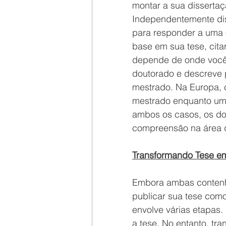
montar a sua dissertaç
Independentemente dis
para responder a uma o
base em sua tese, citar
depende de onde você 
doutorado e descreve p
mestrado. Na Europa, 
mestrado enquanto uma
ambos os casos, os d
compreensão na área d
Transformando Tese em 
Embora ambas contenh
publicar sua tese como
envolve várias etapas.
a tese. No entanto, tr