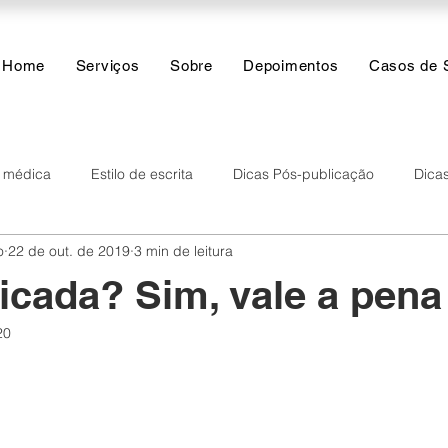
Home
Serviços
Sobre
Depoimentos
Casos de 
a médica
Estilo de escrita
Dicas Pós-publicação
Dicas
o
22 de out. de 2019
3 min de leitura
res
Inteligência Artificial
Funções do dia a dia
Análise
icada? Sim, vale a pena
20