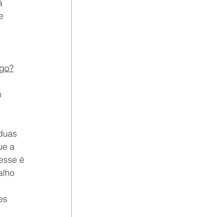
á 
e 
igo?
 
duas 
ue a 
esse é 
alho 
es 