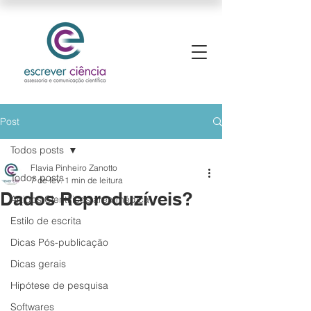
Post
Todos posts
Flavia Pinheiro Zanotto
Todos posts
7 de fev.
1 min de leitura
Dados Reproduzíveis?
Artigos Científicos área médica
Estilo de escrita
Dicas Pós-publicação
Dicas gerais
Hipótese de pesquisa
Softwares