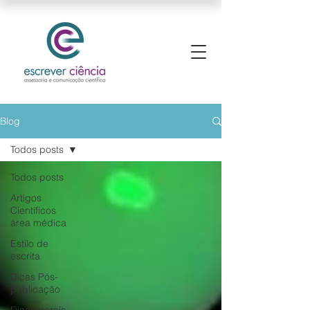
Blog
Todos posts
Todos posts
Artigos
Científicos
área médica
Estilo de
escrita
Dicas Pós-
publicação