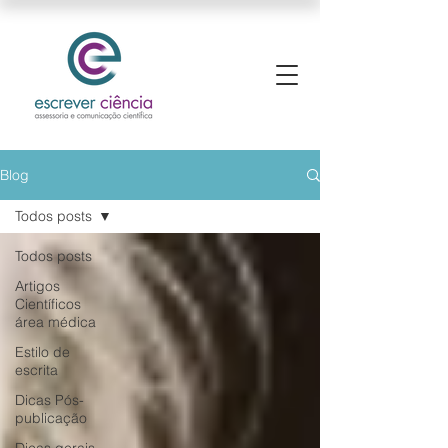
Blog
Todos posts
Todos posts
Artigos
Científicos
área médica
Estilo de
escrita
Dicas Pós-
publicação