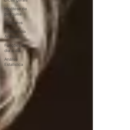
Dicas gerais
Hipótese de
pesquisa
Softwares
Inteligência
Artificial
Funções do
dia a dia
Análise
Estatística